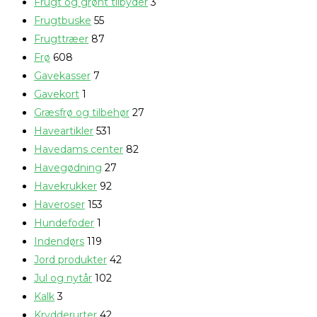
Frugt og grønt tilbyder
3
Frugtbuske
55
Frugttræer
87
Frø
608
Gavekasser
7
Gavekort
1
Græsfrø og tilbehør
27
Haveartikler
531
Havedams center
82
Havegødning
27
Havekrukker
92
Haveroser
153
Hundefoder
1
Indendørs
119
Jord produkter
42
Jul og nytår
102
Kalk
3
Krydderurter
42