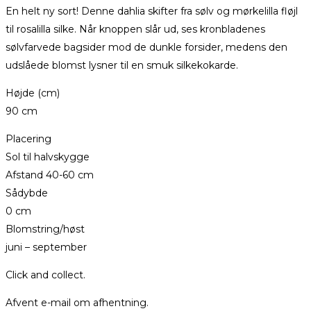
En helt ny sort! Denne dahlia skifter fra sølv og mørkelilla fløjl
til rosalilla silke. Når knoppen slår ud, ses kronbladenes
sølvfarvede bagsider mod de dunkle forsider, medens den
udslåede blomst lysner til en smuk silkekokarde.
Højde (cm)
90 cm
Placering
Sol til halvskygge
Afstand 40-60 cm
Sådybde
0 cm
Blomstring/høst
juni – september
Click and collect.
Afvent e-mail om afhentning.