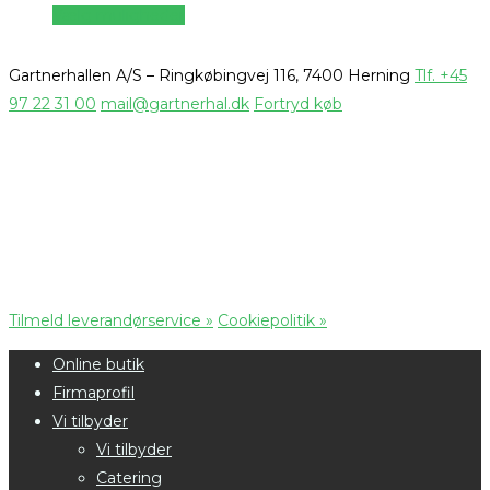
Vælg muligheder
Gartnerhallen A/S – Ringkøbingvej 116, 7400 Herning
Tlf. +45
97 22 31 00
mail@gartnerhal.dk
Fortryd køb
Tilmeld leverandørservice »
Cookiepolitik »
Online butik
Firmaprofil
Vi tilbyder
Vi tilbyder
Catering