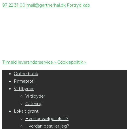
97 22 31 00
mail@gartnerhal.dk
Fortryd køb
Tilmeld leverandørservice »
Cookiepolitik »
Online butik
Firmaprofil
Vi tilbyder
Vi tilbyder
Catering
Lokalt grønt
Hvorfor vælge lokalt?
Hvordan bestiller jeg?