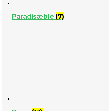
Paradisæble
(7)