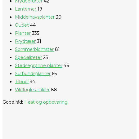
Krydderurter
42
Lanterner
19
Middelhavsplanter
30
Outlet
44
Planter
335
Prydtæer
31
Sommerblomster
81
Specialiteter
25
Stedsegrønne planter
46
Surbundsplanter
66
Tilbud!
34
Vildfugle artikler
88
Gode råd:
Høst og opbevaring