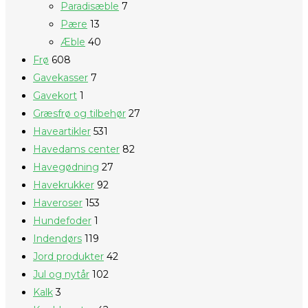
Paradisæble
7
Pære
13
Æble
40
Frø
608
Gavekasser
7
Gavekort
1
Græsfrø og tilbehør
27
Haveartikler
531
Havedams center
82
Havegødning
27
Havekrukker
92
Haveroser
153
Hundefoder
1
Indendørs
119
Jord produkter
42
Jul og nytår
102
Kalk
3