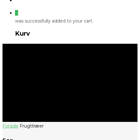
0
was successfully added to your cart.
Kurv
Frugttræer
Forside
Frugttræer