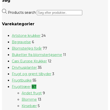
Søg
Products search
Varekategorier
Artstone krukker
24
Begravelse
6
Blomsterløg forår
77
Buketter fra blomstertøserne
11
Capi Europe Krukker
12
Drivhusplanter
35
Frugt og grønt tilbyder
3
Frugtbuske
55
Frugttræer
87
Andet frugt
9
Blomme
13
Kirsebær
5