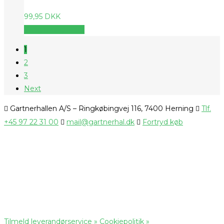
99,95
DKK
Vælg muligheder
1
2
3
Next
Gartnerhallen A/S – Ringkøbingvej 116, 7400 Herning
Tlf.
+45 97 22 31 00
mail@gartnerhal.dk
Fortryd køb
Tilmeld leverandørservice »
Cookiepolitik »