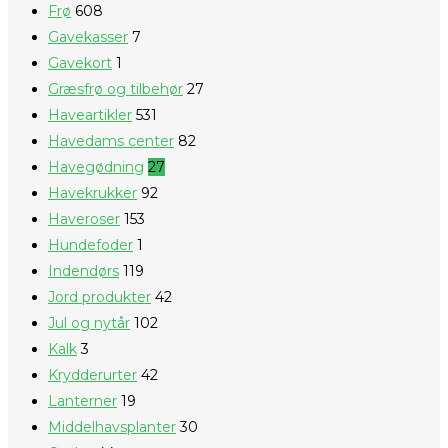
Frø
608
Gavekasser
7
Gavekort
1
Græsfrø og tilbehør
27
Haveartikler
531
Havedams center
82
Havegødning
27
Havekrukker
92
Haveroser
153
Hundefoder
1
Indendørs
119
Jord produkter
42
Jul og nytår
102
Kalk
3
Krydderurter
42
Lanterner
19
Middelhavsplanter
30