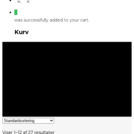
0
was successfully added to your cart.
Kurv
Havegødning
Viser 1–12 af 27 resultater