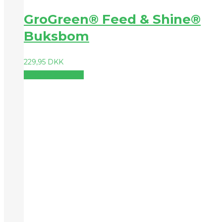
GroGreen® Feed & Shine®
Buksbom
229,95
DKK
Vælg muligheder