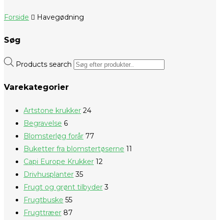
Forside
Havegødning
Søg
Products search
Varekategorier
Artstone krukker
24
Begravelse
6
Blomsterløg forår
77
Buketter fra blomstertøserne
11
Capi Europe Krukker
12
Drivhusplanter
35
Frugt og grønt tilbyder
3
Frugtbuske
55
Frugttræer
87