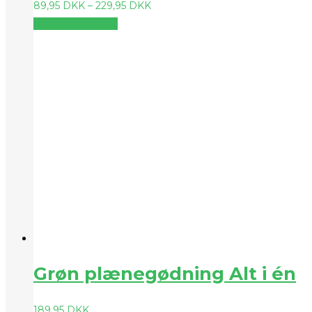
89,95
DKK
–
229,95
DKK
Vælg muligheder
Grøn plænegødning Alt i én
189,95
DKK