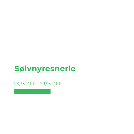
Sølvnyresnerle
23,33
DKK
–
29,95
DKK
Vælg muligheder