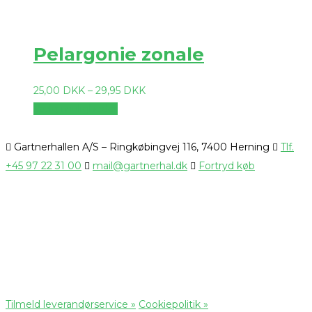
Pelargonie zonale
25,00
DKK
–
29,95
DKK
Vælg muligheder
Gartnerhallen A/S – Ringkøbingvej 116, 7400 Herning
Tlf.
+45 97 22 31 00
mail@gartnerhal.dk
Fortryd køb
Tilmeld leverandørservice »
Cookiepolitik »