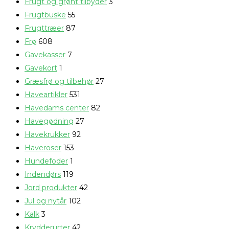
Frugt og grønt tilbyder
3
Frugtbuske
55
Frugttræer
87
Frø
608
Gavekasser
7
Gavekort
1
Græsfrø og tilbehør
27
Haveartikler
531
Havedams center
82
Havegødning
27
Havekrukker
92
Haveroser
153
Hundefoder
1
Indendørs
119
Jord produkter
42
Jul og nytår
102
Kalk
3
Krydderurter
42