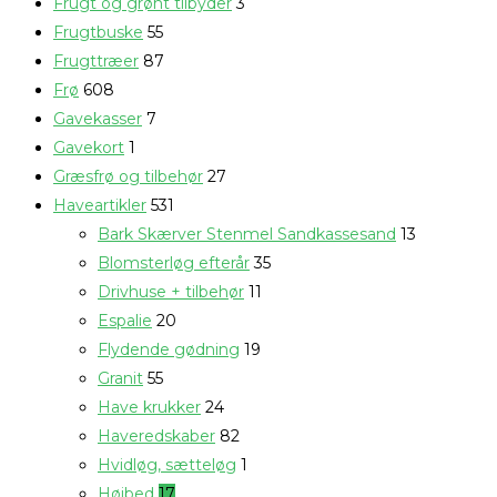
Frugt og grønt tilbyder
3
Frugtbuske
55
Frugttræer
87
Frø
608
Gavekasser
7
Gavekort
1
Græsfrø og tilbehør
27
Haveartikler
531
Bark Skærver Stenmel Sandkassesand
13
Blomsterløg efterår
35
Drivhuse + tilbehør
11
Espalie
20
Flydende gødning
19
Granit
55
Have krukker
24
Haveredskaber
82
Hvidløg, sætteløg
1
Højbed
17