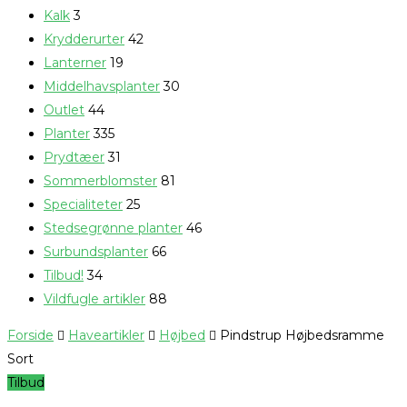
Kalk
3
Krydderurter
42
Lanterner
19
Middelhavsplanter
30
Outlet
44
Planter
335
Prydtæer
31
Sommerblomster
81
Specialiteter
25
Stedsegrønne planter
46
Surbundsplanter
66
Tilbud!
34
Vildfugle artikler
88
Forside
Haveartikler
Højbed
Pindstrup Højbedsramme
Sort
Tilbud