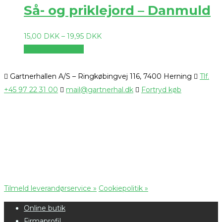
Så- og priklejord – Danmuld
15,00
DKK
–
19,95
DKK
Vælg muligheder
Gartnerhallen A/S – Ringkøbingvej 116, 7400 Herning
Tlf.
+45 97 22 31 00
mail@gartnerhal.dk
Fortryd køb
Tilmeld leverandørservice »
Cookiepolitik »
Online butik
Firmaprofil