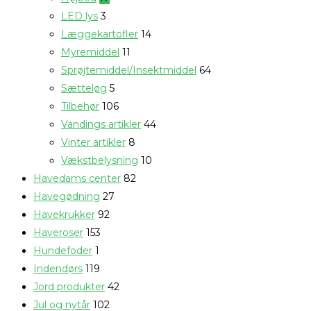
LED lys
3
Læggekartofler
14
Myremiddel
11
Sprøjtemiddel/Insektmiddel
64
Sætteløg
5
Tilbehør
106
Vandings artikler
44
Vinter artikler
8
Vækstbelysning
10
Havedams center
82
Havegødning
27
Havekrukker
92
Haveroser
153
Hundefoder
1
Indendørs
119
Jord produkter
42
Jul og nytår
102