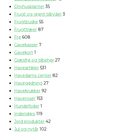
Drivhusplanter
35
Frugt og grønt tilbyder
3
Frugtbuske
55
Frugttræer
87
Frø
608
Gavekasser
7
Gavekort
1
Græsfrø og tilbehør
27
Haveartikler
531
Havedams center
82
Havegødning
27
Havekrukker
92
Haveroser
153
Hundefoder
1
Indendørs
119
Jord produkter
42
Jul og nytår
102