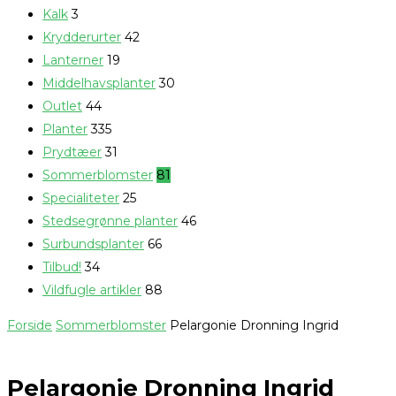
Kalk
3
Krydderurter
42
Lanterner
19
Middelhavsplanter
30
Outlet
44
Planter
335
Prydtæer
31
Sommerblomster
81
Specialiteter
25
Stedsegrønne planter
46
Surbundsplanter
66
Tilbud!
34
Vildfugle artikler
88
Forside
Sommerblomster
Pelargonie Dronning Ingrid
Pelargonie Dronning Ingrid