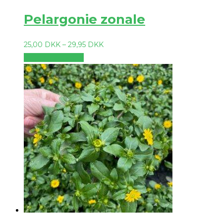
Pelargonie zonale
25,00
DKK
–
29,95
DKK
Vælg muligheder