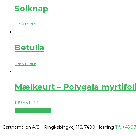
Solknap
Læs mere
Betulia
Læs mere
Mælkeurt – Polygala myrtifol
199,95
DKK
Vælg muligheder
Gartnerhallen A/S – Ringkøbingvej 116, 7400 Herning
Tlf. +45 9