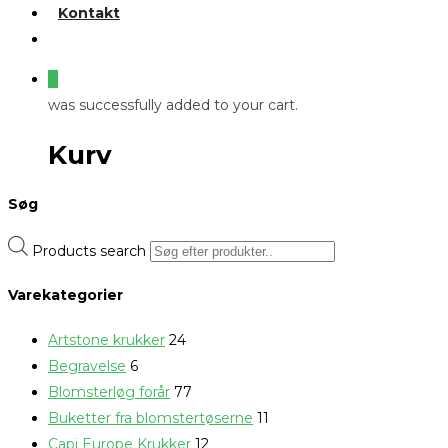
Kontakt
0
was successfully added to your cart.
Kurv
Søg
Products search
Varekategorier
Artstone krukker
24
Begravelse
6
Blomsterløg forår
77
Buketter fra blomstertøserne
11
Capi Europe Krukker
12