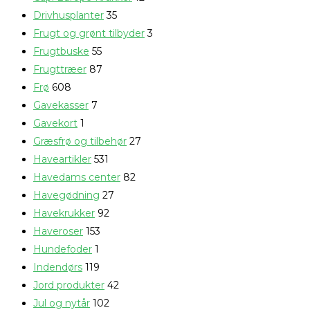
Drivhusplanter
35
Frugt og grønt tilbyder
3
Frugtbuske
55
Frugttræer
87
Frø
608
Gavekasser
7
Gavekort
1
Græsfrø og tilbehør
27
Haveartikler
531
Havedams center
82
Havegødning
27
Havekrukker
92
Haveroser
153
Hundefoder
1
Indendørs
119
Jord produkter
42
Jul og nytår
102