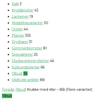
Kalk
3
Krydderurter
42
Lanterner
19
Middelhavsplanter
30
Outlet
44
Planter
335
Prydtæer
31
Sommerblomster
81
Specialiteter
25
Stedsegrønne planter
46
Surbundsplanter
66
Tilbud!
34
Vildfugle artikler
88
Forside
Tilbud!
Krukke med riller – Blå (Flere varianter)
Tilbud