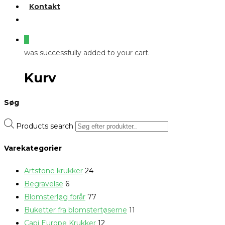
Kontakt
0
was successfully added to your cart.
Kurv
Søg
Products search
Varekategorier
Artstone krukker
24
Begravelse
6
Blomsterløg forår
77
Buketter fra blomstertøserne
11
Capi Europe Krukker
12