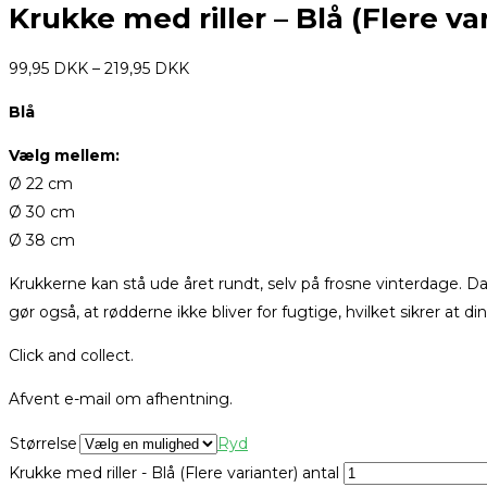
Krukke med riller – Blå (Flere va
99,95
DKK
–
219,95
DKK
Blå
Vælg mellem:
Ø 22 cm
Ø 30 cm
Ø 38 cm
Krukkerne kan stå ude året rundt, selv på frosne vinterdage. Da
gør også, at rødderne ikke bliver for fugtige, hvilket sikrer at din
Click and collect.
Afvent e-mail om afhentning.
Størrelse
Ryd
Krukke med riller - Blå (Flere varianter) antal