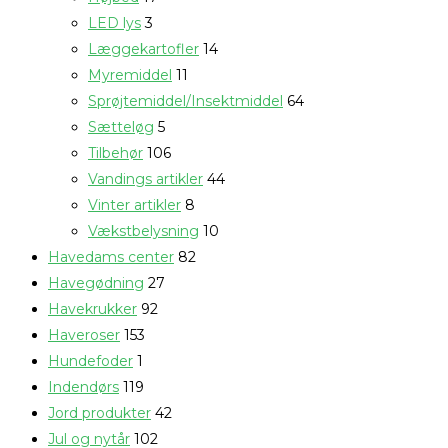
LED lys
3
Læggekartofler
14
Myremiddel
11
Sprøjtemiddel/Insektmiddel
64
Sætteløg
5
Tilbehør
106
Vandings artikler
44
Vinter artikler
8
Vækstbelysning
10
Havedams center
82
Havegødning
27
Havekrukker
92
Haveroser
153
Hundefoder
1
Indendørs
119
Jord produkter
42
Jul og nytår
102