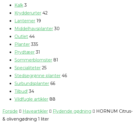
Kalk
3
Krydderurter
42
Lanterner
19
Middelhavsplanter
30
Outlet
44
Planter
335
Prydtæer
31
Sommerblomster
81
Specialiteter
25
Stedsegrønne planter
46
Surbundsplanter
66
Tilbud!
34
Vildfugle artikler
88
Forside
Haveartikler
Flydende gødning
HORNUM Citrus-
& olivengødning 1 liter