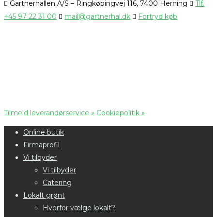
Gartnerhallen A/S – Ringkøbingvej 116, 7400 Herning
Tlf.
+45 97 22 31 00
mail@gartnerhal.dk
Fortryd køb
Tilmeld leverandørservice »
Cookiepolitik »
Online butik
Firmaprofil
Vi tilbyder
Vi tilbyder
Catering
Lokalt grønt
Hvorfor vælge lokalt?