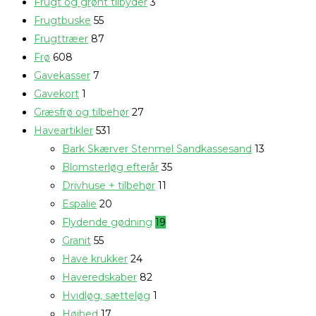
Frugt og grønt tilbyder
3
Frugtbuske
55
Frugttræer
87
Frø
608
Gavekasser
7
Gavekort
1
Græsfrø og tilbehør
27
Haveartikler
531
Bark Skærver Stenmel Sandkassesand
13
Blomsterløg efterår
35
Drivhuse + tilbehør
11
Espalie
20
Flydende gødning
19
Granit
55
Have krukker
24
Haveredskaber
82
Hvidløg, sætteløg
1
Højbed
17