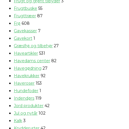
Frugt og grønt tilbyder
3
Frugtbuske
55
Frugttræer
87
Frø
608
Gavekasser
7
Gavekort
1
Græsfrø og tilbehør
27
Haveartikler
531
Havedams center
82
Havegødning
27
Havekrukker
92
Haveroser
153
Hundefoder
1
Indendørs
119
Jord produkter
42
Jul og nytår
102
Kalk
3
Krydderurter
42