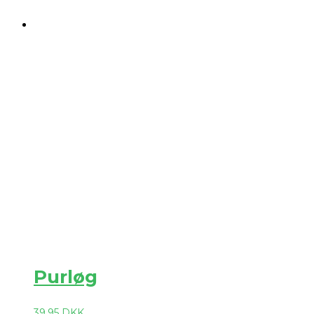
Purløg
39,95
DKK