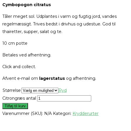
Cymbopogon citratus
Tåler meget sol. Udplantes i varm og fugtig jord, vandes
regelmæssigt. Trives bedst i drivhus og udestue. God til
thairetter, supper, salat og te.
10 cm potte
Betales ved afhentning.
Click and collect.
Afvent e-mail om
lagerstatus
og afhentning.
Størrelse
Ryd
Citrongræs antal
Tilføj til kurv
Varenummer (SKU):
N/A
Kategori:
Krydderurter