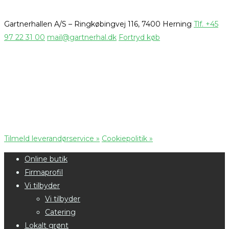
Gartnerhallen A/S – Ringkøbingvej 116, 7400 Herning
Tlf. +45
97 22 31 00
mail@gartnerhal.dk
Fortryd køb
Tilmeld leverandørservice »
Cookiepolitik »
Online butik
Firmaprofil
Vi tilbyder
Vi tilbyder
Catering
Lokalt grønt