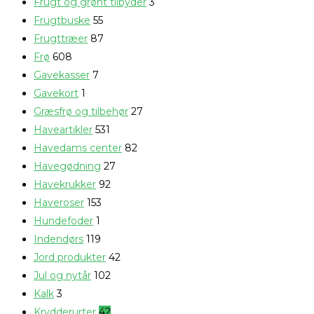
Frugt og grønt tilbyder
3
Frugtbuske
55
Frugttræer
87
Frø
608
Gavekasser
7
Gavekort
1
Græsfrø og tilbehør
27
Haveartikler
531
Havedams center
82
Havegødning
27
Havekrukker
92
Haveroser
153
Hundefoder
1
Indendørs
119
Jord produkter
42
Jul og nytår
102
Kalk
3
Krydderurter
42