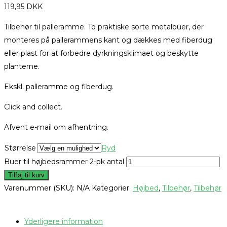
119,95
DKK
Tilbehør til palleramme. To praktiske sorte metalbuer, der
monteres på pallerammens kant og dækkes med fiberdug
eller plast for at forbedre dyrkningsklimaet og beskytte
planterne.
Ekskl. palleramme og fiberdug.
Click and collect.
Afvent e-mail om afhentning.
Størrelse
Ryd
Buer til højbedsrammer 2-pk antal
Tilføj til kurv
Varenummer (SKU):
N/A
Kategorier:
Højbed
,
Tilbehør
,
Tilbehør
Yderligere information