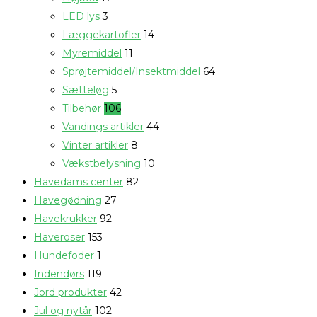
LED lys
3
Læggekartofler
14
Myremiddel
11
Sprøjtemiddel/Insektmiddel
64
Sætteløg
5
Tilbehør
106
Vandings artikler
44
Vinter artikler
8
Vækstbelysning
10
Havedams center
82
Havegødning
27
Havekrukker
92
Haveroser
153
Hundefoder
1
Indendørs
119
Jord produkter
42
Jul og nytår
102