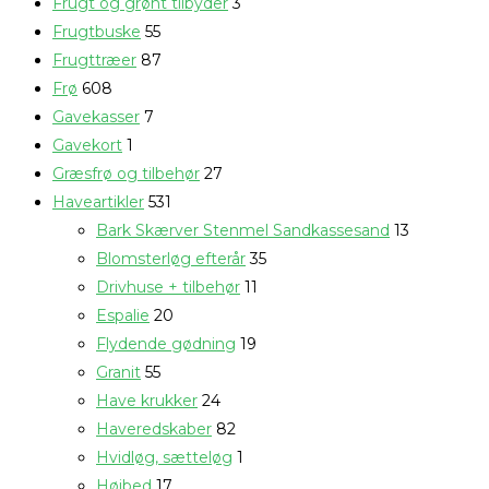
Frugt og grønt tilbyder
3
Frugtbuske
55
Frugttræer
87
Frø
608
Gavekasser
7
Gavekort
1
Græsfrø og tilbehør
27
Haveartikler
531
Bark Skærver Stenmel Sandkassesand
13
Blomsterløg efterår
35
Drivhuse + tilbehør
11
Espalie
20
Flydende gødning
19
Granit
55
Have krukker
24
Haveredskaber
82
Hvidløg, sætteløg
1
Højbed
17