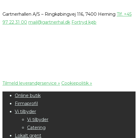
Gartnerhallen A/S – Ringkøbingvej 116, 7400 Herning
Tlf. +45
97 22 31 00
mail@gartnerhal.dk
Fortryd køb
Tilmeld leverandørservice »
Cookiepolitik »
Online butik
Firmaprofil
Vi tilbyder
Vi tilbyder
Catering
Lokalt grønt