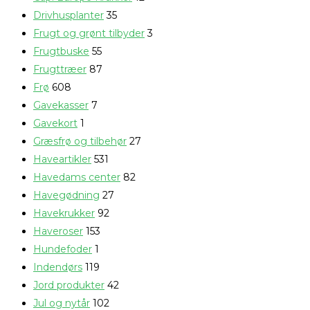
Drivhusplanter
35
Frugt og grønt tilbyder
3
Frugtbuske
55
Frugttræer
87
Frø
608
Gavekasser
7
Gavekort
1
Græsfrø og tilbehør
27
Haveartikler
531
Havedams center
82
Havegødning
27
Havekrukker
92
Haveroser
153
Hundefoder
1
Indendørs
119
Jord produkter
42
Jul og nytår
102