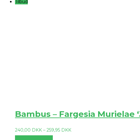
Tilbud
Bambus – Fargesia Murielae 
240,00
DKK
–
259,95
DKK
Vælg muligheder