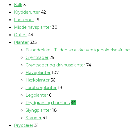
Kalk
3
Krydderurter
42
Lanterner
19
Middelhavsplanter
30
Outlet
44
Planter
335
Bunddække - Til den smukke vedligeholdelsesfri h
Grøntsager
25
Grøntsager og drivhusplanter
74
Haveplanter
107
Hækplanter
56
Jordbærplanter
19
Løgplanter
6
Prydgræs og bambus
34
Slyngplanter
18
Stauder
41
Prydtæer
31