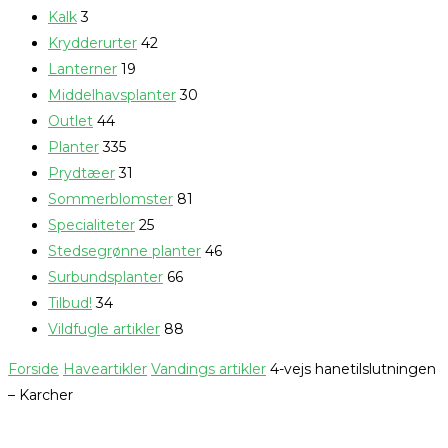
Kalk
3
Krydderurter
42
Lanterner
19
Middelhavsplanter
30
Outlet
44
Planter
335
Prydtæer
31
Sommerblomster
81
Specialiteter
25
Stedsegrønne planter
46
Surbundsplanter
66
Tilbud!
34
Vildfugle artikler
88
Forside
Haveartikler
Vandings artikler
4-vejs hanetilslutningen
– Karcher