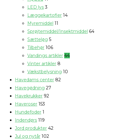
LED lys
3
Læggekartofler
14
Myremiddel
11
Sprøjtemiddel/Insektmiddel
64
Sætteløg
5
Tilbehør
106
Vandings artikler
44
Vinter artikler
8
Vækstbelysning
10
Havedams center
82
Havegødning
27
Havekrukker
92
Haveroser
153
Hundefoder
1
Indendørs
119
Jord produkter
42
Jul og nytår
102