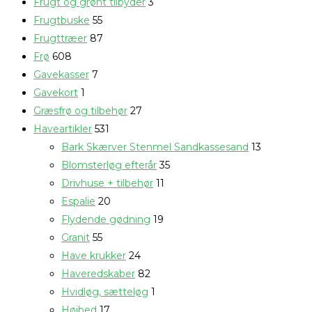
Frugt og grønt tilbyder
3
Frugtbuske
55
Frugttræer
87
Frø
608
Gavekasser
7
Gavekort
1
Græsfrø og tilbehør
27
Haveartikler
531
Bark Skærver Stenmel Sandkassesand
13
Blomsterløg efterår
35
Drivhuse + tilbehør
11
Espalie
20
Flydende gødning
19
Granit
55
Have krukker
24
Haveredskaber
82
Hvidløg, sætteløg
1
Højbed
17