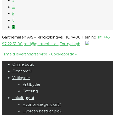
3
4
5
6
7
Gartnerhallen A/S – Ringkøbingvej 116, 7400 Herning
Tlf. +45
97 22 31 00
mail@gartnerhal.dk
Fortryd køb
Tilmeld leverandørservice »
Cookiepolitik »
Online butik
Firmaprofil
Vi tilbyder
Vi tilbyder
Catering
Lokalt grønt
Hvorfor vælge lokalt?
Hvordan bestiller jeg?