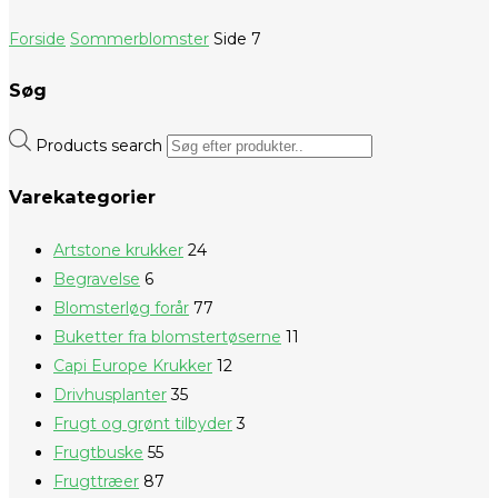
Forside
Sommerblomster
Side 7
Søg
Products search
Varekategorier
Artstone krukker
24
Begravelse
6
Blomsterløg forår
77
Buketter fra blomstertøserne
11
Capi Europe Krukker
12
Drivhusplanter
35
Frugt og grønt tilbyder
3
Frugtbuske
55
Frugttræer
87