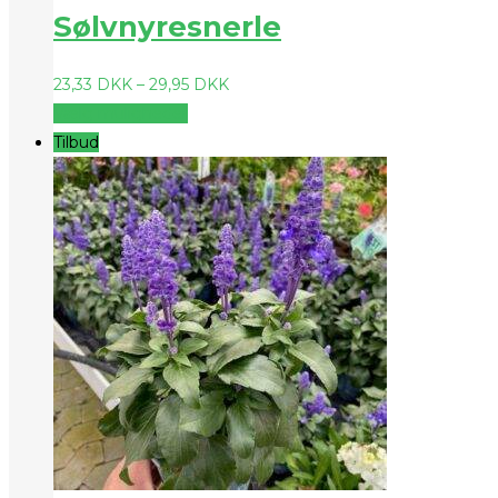
Sølvnyresnerle
23,33
DKK
–
29,95
DKK
Vælg muligheder
Tilbud