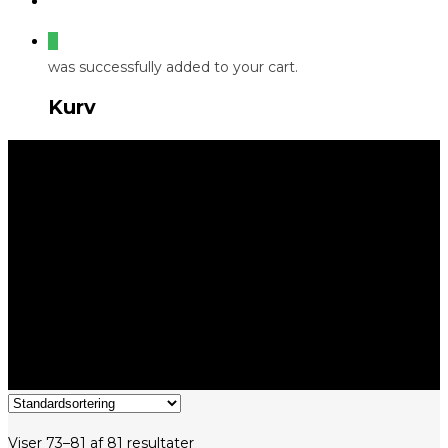
0
was successfully added to your cart.
Kurv
Sommerblomster
Viser 73–81 af 81 resultater