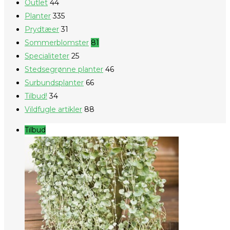
Outlet
44
Planter
335
Prydtæer
31
Sommerblomster
81
Specialiteter
25
Stedsegrønne planter
46
Surbundsplanter
66
Tilbud!
34
Vildfugle artikler
88
Tilbud