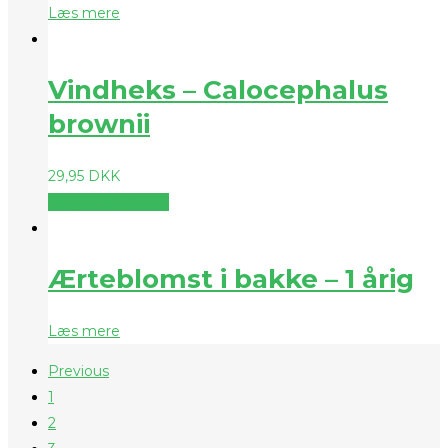
Læs mere
Vindheks – Calocephalus
brownii
29,95
DKK
Vælg muligheder
Ærteblomst i bakke – 1 årig
Læs mere
Previous
1
2