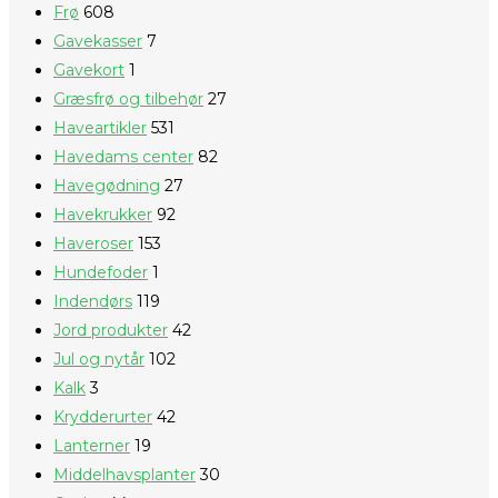
Frø
608
Gavekasser
7
Gavekort
1
Græsfrø og tilbehør
27
Haveartikler
531
Havedams center
82
Havegødning
27
Havekrukker
92
Haveroser
153
Hundefoder
1
Indendørs
119
Jord produkter
42
Jul og nytår
102
Kalk
3
Krydderurter
42
Lanterner
19
Middelhavsplanter
30